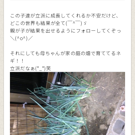
この子達が立派に成長してくれるか不安だけど、
どこの世界も結果が全て(￣^￣)ゞ
親が子が結果を出せるようにフォローしてくぞっ
＼(^o^)／
それにしても母ちゃんが家の庭の畑で育ててるネ
ギ！！
立派だなぁ(°_°)笑