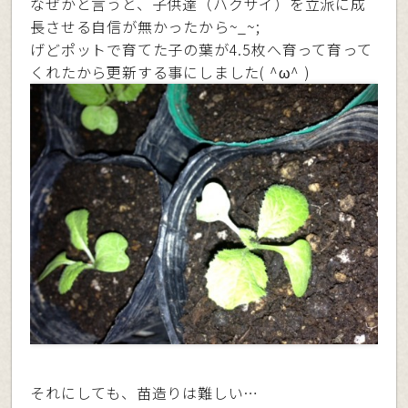
なぜかと言うと、子供達（ハクサイ）を立派に成
長させる自信が無かったから~_~;
げどポットで育てた子の葉が4.5枚へ育って育って
くれたから更新する事にしました( ^ω^ )
それにしても、苗造りは難しい…