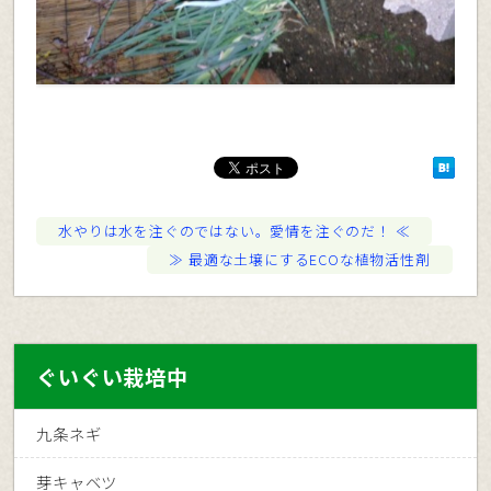
水やりは水を注ぐのではない。愛情を注ぐのだ！
最適な土壌にするECOな植物活性剤
ぐいぐい栽培中
九条ネギ
芽キャベツ