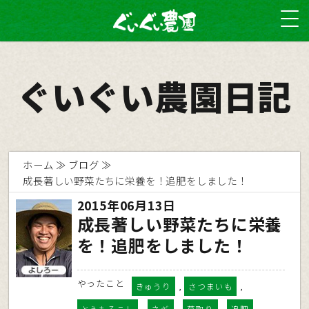
ぐいぐい農園日記
ホーム
ブログ
成長著しい野菜たちに栄養を！追肥をしました！
2015年06月13日
成長著しい野菜たちに栄養
を！追肥をしました！
やったこと
,
,
きゅうり
さつまいも
,
,
,