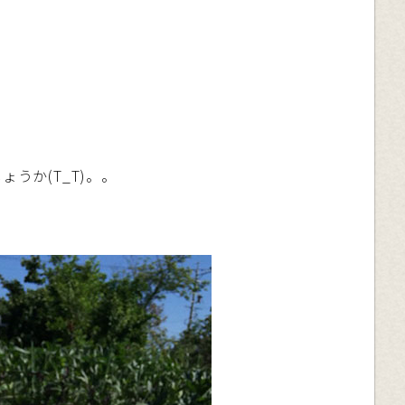
うか(T_T)。。