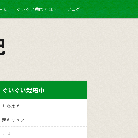
ーム
ぐいぐい農園とは？
ブログ
記
ぐいぐい栽培中
九条ネギ
芽キャベツ
ナス