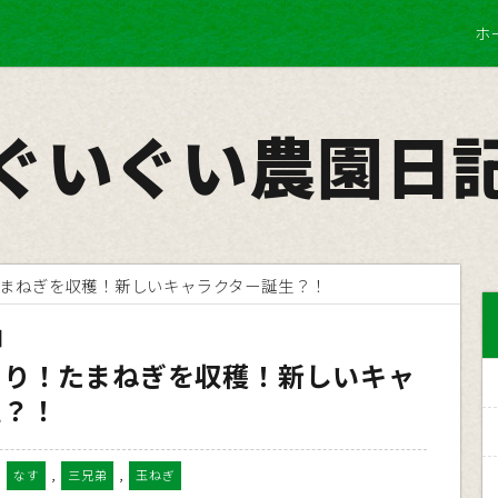
ホ
ぐいぐい農園日
まねぎを収穫！新しいキャラクター誕生？！
日
うり！たまねぎを収穫！新しいキャ
生？！
,
,
,
なす
三兄弟
玉ねぎ