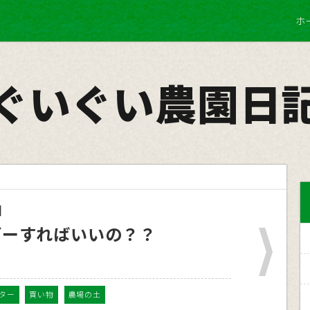
ホ
ぐいぐい農園日
日
どーすればいいの？？
ター
買い物
農場の土