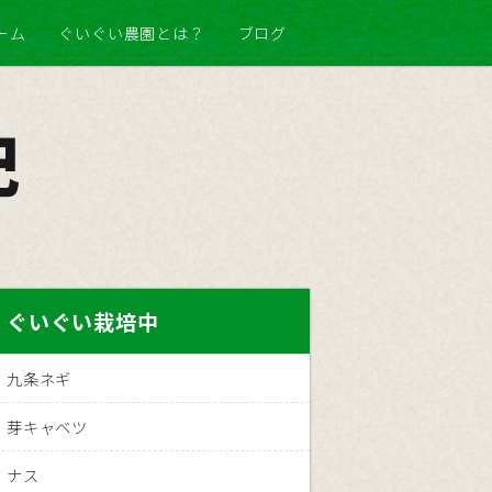
ーム
ぐいぐい農園とは？
ブログ
記
ぐいぐい栽培中
九条ネギ
芽キャベツ
ナス