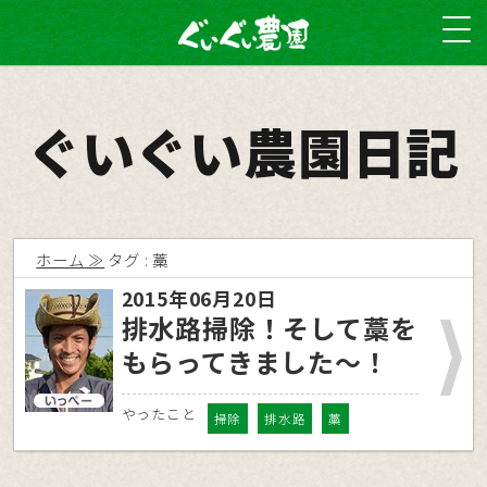
ぐいぐい農園日記
ホーム
タグ : 藁
2015年06月20日
排水路掃除！そして藁を
もらってきました〜！
やったこと
掃除
排水路
藁