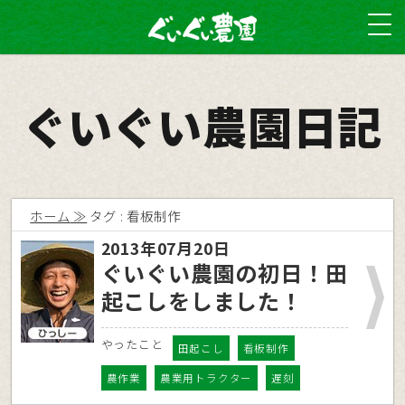
ぐいぐい農園日記
ホーム
タグ : 看板制作
2013年07月20日
ぐいぐい農園の初日！田
起こしをしました！
やったこと
田起こし
看板制作
農作業
農業用トラクター
遅刻