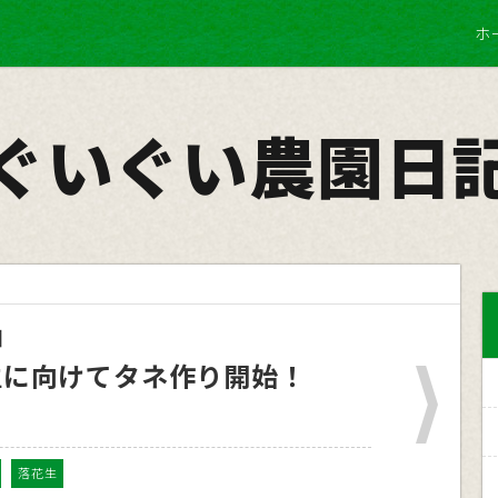
ホ
ぐいぐい農園日
日
生に向けてタネ作り開始！
落花生