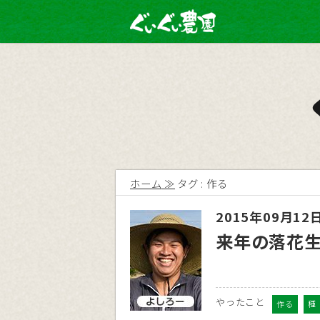
ホーム
タグ : 作る
2015年09月12
来年の落花
やったこと
作る
種