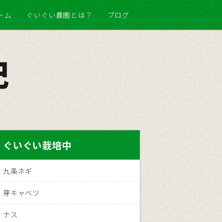
ーム
ぐいぐい農園とは？
ブログ
記
ぐいぐい栽培中
九条ネギ
芽キャベツ
ナス