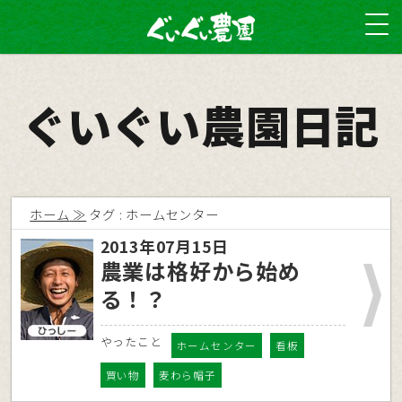
ぐいぐい農園日記
ホーム
タグ : ホームセンター
2013年07月15日
農業は格好から始め
る！？
やったこと
ホームセンター
看板
買い物
麦わら帽子