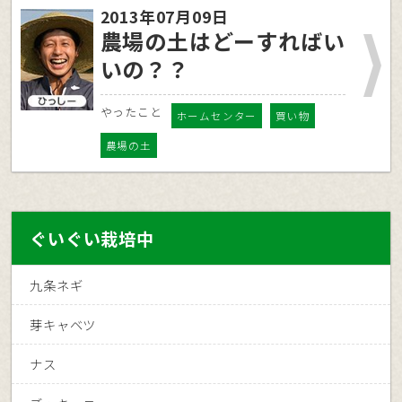
2013年07月09日
農場の土はどーすればい
いの？？
やったこと
ホームセンター
買い物
農場の土
ぐいぐい栽培中
九条ネギ
芽キャベツ
ナス