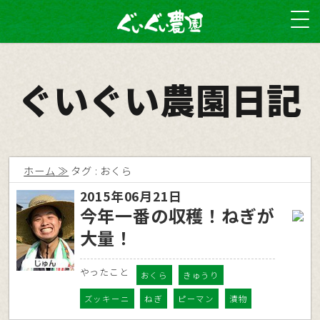
ぐいぐい農園日記
ホーム
タグ : おくら
2015年06月21日
今年一番の収穫！ねぎが
大量！
やったこと
おくら
きゅうり
ズッキーニ
ねぎ
ピーマン
漬物