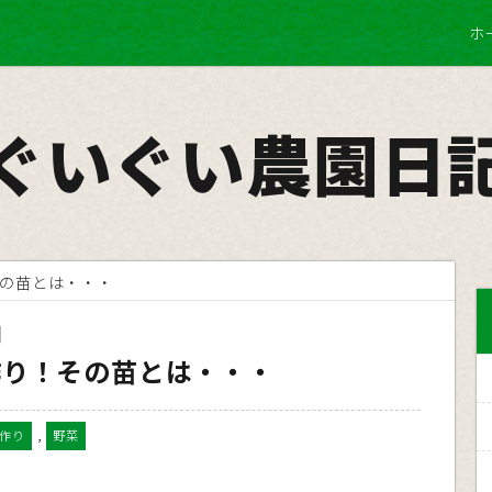
ホ
ぐいぐい農園日
の苗とは・・・
日
作り！その苗とは・・・
,
作り
野菜