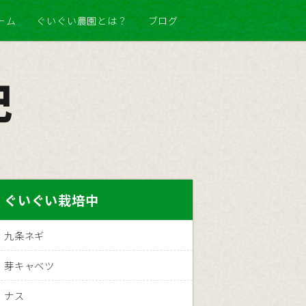
ーム
ぐいぐい農園とは？
ブログ
記
ぐいぐい栽培中
九条ネギ
芽キャベツ
ナス