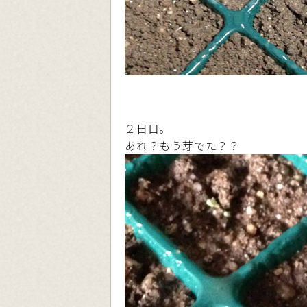
２日目。
あれ？もう芽でた？？