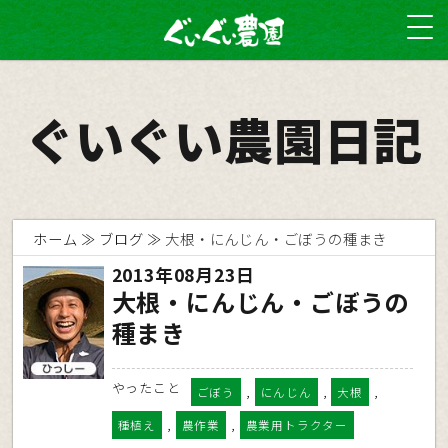
ぐいぐい農園日記
ホーム
ブログ
大根・にんじん・ごぼうの種まき
2013年08月23日
大根・にんじん・ごぼうの
種まき
やったこと
,
,
,
ごぼう
にんじん
大根
,
,
種植え
農作業
農業用トラクター