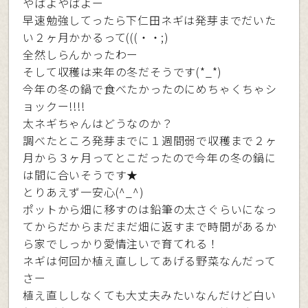
やばよやばよー
早速勉強してったら下仁田ネギは発芽までだいた
い２ヶ月かかるって(((・・;)
全然しらんかったわー
そして収穫は来年の冬だそうです(*_*)
今年の冬の鍋で食べたかったのにめちゃくちゃシ
ョックー!!!!
太ネギちゃんはどうなのか？
調べたところ発芽までに１週間弱で収穫まで２ヶ
月から３ヶ月ってとこだったので今年の冬の鍋に
は間に合いそうです★
とりあえず一安心(^_^)
ポットから畑に移すのは鉛筆の太さぐらいになっ
てからだからまだまだ畑に返すまで時間があるか
ら家でしっかり愛情注いで育てれる！
ネギは何回か植え直ししてあげる野菜なんだって
さー
植え直ししなくても大丈夫みたいなんだけど白い